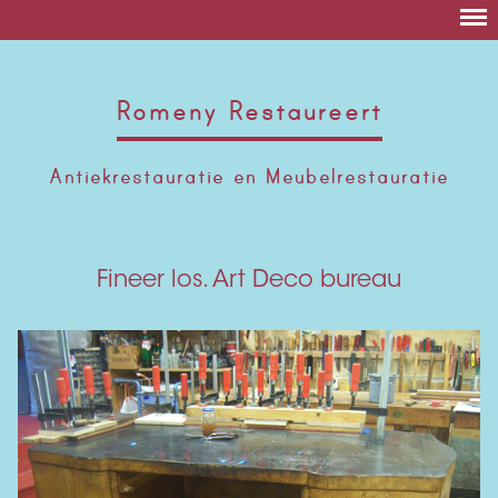
Romeny Restaureert
Antiekrestauratie en Meubelrestauratie
Fineer los. Art Deco bureau